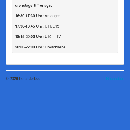
dienstags & freitags
:
16:30-17:30 Uhr:
Anfänger
17:30-18:45 Uhr:
U11/U13
18:45-20:00 Uhr:
U19 I - IV
20:00-22:00 Uhr:
Erwachsene
© 2026 ttc-altdorf.de
Nach oben