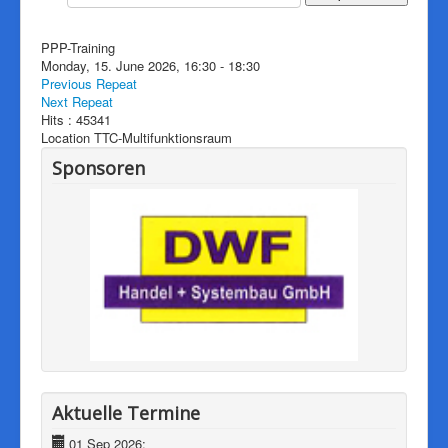
Downloads
Impressum
PPP-Training
Monday, 15. June 2026, 16:30 - 18:30
Pressearchiv
Previous Repeat
Next Repeat
Herzlich willkommen auf der
Hits
: 45341
Internetseite von Südbadens
Location
TTC-Multifunktionsraum
mitgliedsstärkstem
Sponsoren
Tischtennisverein!
Aktuelle Termine
01 Sep 2026;