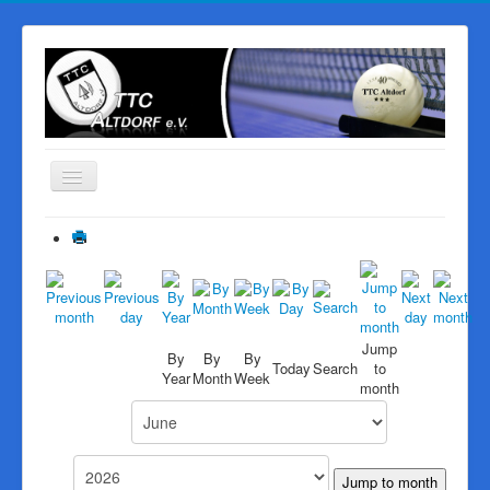
Navigation
an/aus
Start
Der Verein
Mannschaften
PingPongParkinson
Jump
By
By
By
Today
Search
to
Year
Month
Week
Vereinsheim
month
Sponsoren
Galerie
Jump to month