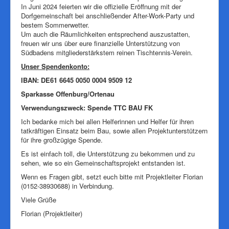
Pressearchiv
In Juni 2024 feierten wir die offizielle Eröffnung mit der
Dorfgemeinschaft bei anschließender After-Work-Party und
bestem Sommerwetter.
Um auch die Räumlichkeiten entsprechend auszustatten,
freuen wir uns über eure finanzielle Unterstützung von
Südbadens mitgliederstärkstem reinen Tischtennis-Verein.
Unser Spendenkonto:
IBAN: DE61 6645 0050 0004 9509 12
Sparkasse Offenburg/Ortenau
Verwendungszweck: Spende TTC BAU FK
Ich bedanke mich bei allen Helferinnen und Helfer für ihren
tatkräftigen Einsatz beim Bau, sowie allen Projektunterstützern
für ihre großzügige Spende.
Es ist einfach toll, die Unterstützung zu bekommen und zu
sehen, wie so ein Gemeinschaftsprojekt entstanden ist.
Wenn es Fragen gibt, setzt euch bitte mit Projektleiter Florian
(0152-38930688) in Verbindung.
Viele Grüße
Florian (Projektleiter)