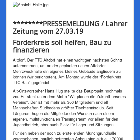
********PRESSEMELDUNG / Lahrer
Zeitung vom 27.03.19
Förderkreis soll helfen, Bau zu
finanzieren
Altdorf. Der TTC Altdorf hat einen wichtigen nächsten Schritt
unternommen, um an der geplanten neuen Altdorfer
Mehrzweckhalle ein eigenes kleines Gebäude angliedern zu
können (wir berichteten). Am Montag wurde der "Förderkreis
TTC-Bau" gegründet.
Alt-Ortsvorsteher Hans Hug stellte das Bauprojekt nochmals
vor. Es steht unter dem Motto "Wir planen die Zukunft unseres
Vereins". Der ist mit mehr als 300 Mitgliedern und elf
Mannschaften Südbadens größter Tischtennisclub. Seit
Längerem hegen die Mitglieder den Wunsch nach einem
eigenen, multifunktionalen Trainingsraum vor allem für den
Jugendbetrieb, aber auch Platz für Lager und Sitzungen.
Für den neben der noch zu erstellenden Münchgrundhalle
vorgesehenen, baulich getrennten Anbau sind aktuell 170 000