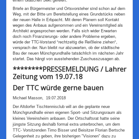
Briefe an Bürgermeister und Ortsvorsteher sind schon auf dem
Weg, mit der Bitte um Bereitstellung eines Grundstücks neben
der neuen Halle in Erbpacht. Mit deren Planern soll Kontakt
wegen des Anbaus aufgenommen und ein Vereinsmitglied als
Architekt angesprochen werden. Falls sich wider Erwarten
doch noch Finanzierungs- oder andere Probleme ergeben,
würde der TTC-Vorstand "rechtzeitig die Reißleine ziehen",
versprach der. Nun bleibt nur abzuwarten, ob der städtische
Bau der neuen Münchgrundhalle tatsächlich im nächsten Jahr
startet. Das hängt von ausstehenden Zuschusszusagen ab.
********PRESSEMELDUNG / Lahrer
Zeitung vom 19.07.18
Der TTC würde gerne bauen
Michael Masson, 19.07.2018
Der Altdorfer Tischtennisclub will an die geplante neue
Münchgrundhalle einen eigenen Sport- und Sitzungsraum als
kleines Vereinsheim anbauen. Der Ortschaftsrat hatte seine
jüngste Sitzung deshalb formal extra unterbrochen, um dem
TTC- Vorsitzenden Timo Bisser und Beisitzer Florian Bertsche
Gelegenheit zu geben, ihre bisherigen "Visionen" dazu zu