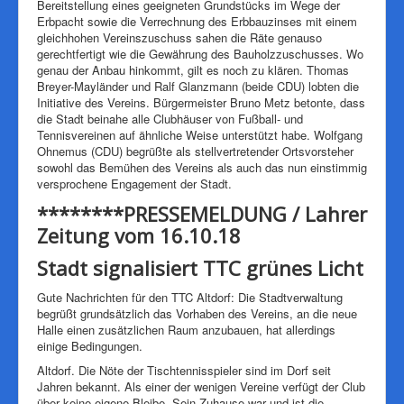
Bereitstellung eines geeigneten Grundstücks im Wege der
Erbpacht sowie die Verrechnung des Erbbauzinses mit einem
gleichhohen Vereinszuschuss sahen die Räte genauso
gerechtfertigt wie die Gewährung des Bauholzzuschusses. Wo
genau der Anbau hinkommt, gilt es noch zu klären. Thomas
Breyer-Mayländer und Ralf Glanzmann (beide CDU) lobten die
Initiative des Vereins. Bürgermeister Bruno Metz betonte, dass
die Stadt beinahe alle Clubhäuser von Fußball- und
Tennisvereinen auf ähnliche Weise unterstützt habe. Wolfgang
Ohnemus (CDU) begrüßte als stellvertretender Ortsvorsteher
sowohl das Bemühen des Vereins als auch das nun einstimmig
versprochene Engagement der Stadt.
********PRESSEMELDUNG / Lahrer
Zeitung vom 16.10.18
Stadt signalisiert TTC grünes Licht
Gute Nachrichten für den TTC Altdorf: Die Stadtverwaltung
begrüßt grundsätzlich das Vorhaben des Vereins, an die neue
Halle einen zusätzlichen Raum anzubauen, hat allerdings
einige Bedingungen.
Altdorf. Die Nöte der Tischtennisspieler sind im Dorf seit
Jahren bekannt. Als einer der wenigen Vereine verfügt der Club
über keine eigene Bleibe. Sein Zuhause war und ist die