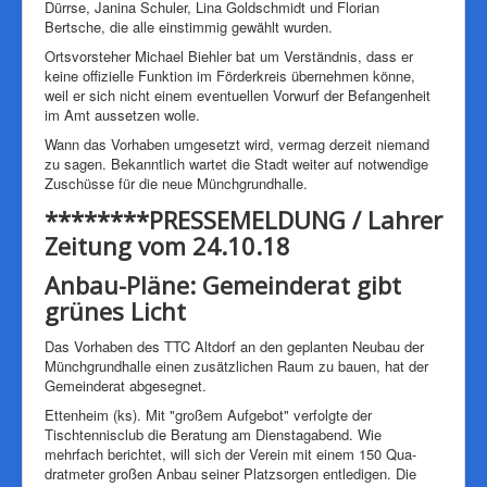
Dürrse, Janina Schuler, Lina Goldschmidt und Florian
Bertsche, die alle einstimmig gewählt wurden.
Ortsvorsteher Michael Biehler bat um Verständnis, dass er
keine offizielle Funktion im Förderkreis übernehmen könne,
weil er sich nicht einem eventuellen Vorwurf der Befangenheit
im Amt aussetzen wolle.
Wann das Vorhaben umgesetzt wird, vermag derzeit niemand
zu sagen. Bekanntlich wartet die Stadt weiter auf notwendige
Zuschüsse für die neue Münchgrundhalle.
********PRESSEMELDUNG / Lahrer
Zeitung vom 24.10.18
Anbau-Pläne: Gemeinderat gibt
grünes Licht
Das Vorhaben des TTC Altdorf an den geplanten Neubau der
Münchgrundhalle einen zusätzlichen Raum zu bauen, hat der
Gemeinderat abgesegnet.
Ettenheim (ks). Mit "großem Aufgebot" verfolgte der
Tischtennisclub die Beratung am Dienstagabend. Wie
mehrfach berichtet, will sich der Verein mit einem 150 Qua­
dratmeter großen Anbau seiner Platzsorgen entledigen. Die