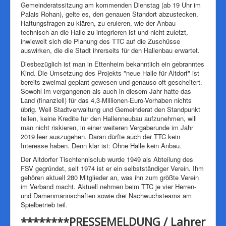
Gemeinderatssitzung am kommenden Dienstag (ab 19 Uhr im
Palais Rohan), gelte es, den genauen Standort abzustecken,
Haftungsfragen zu klären, zu eruieren, wie der Anbau
technisch an die Halle zu integrieren ist und nicht zuletzt,
inwieweit sich die Planung des TTC auf die Zuschüsse
auswirken, die die Stadt ihrerseits für den Hallenbau erwartet.
Diesbezüglich ist man in Ettenheim bekanntlich ein gebranntes
Kind. Die Umsetzung des Projekts "neue Halle für Altdorf" ist
bereits zweimal geplant gewesen und genauso oft gescheitert.
Sowohl im vergangenen als auch in diesem Jahr hatte das
Land (finanziell) für das 4,3-Millionen-Euro-Vorhaben nichts
übrig. Weil Stadtverwaltung und Gemeinderat den Standpunkt
teilen, keine Kredite für den Hallenneubau aufzunehmen, will
man nicht riskieren, in einer weiteren Vergaberunde im Jahr
2019 leer auszugehen. Daran dürfte auch der TTC kein
Interesse haben. Denn klar ist: Ohne Halle kein Anbau.
Der Altdorfer Tischtennisclub wurde 1949 als Abteilung des
FSV gegründet, seit 1974 ist er ein selbstständiger Verein. Ihm
gehören aktuell 280 Mitglieder an, was ihn zum größte Verein
im Verband macht. Aktuell nehmen beim TTC je vier Herren-
und Damenmannschaften sowie drei Nachwuchsteams am
Spielbetrieb teil.
********PRESSEMELDUNG / Lahrer