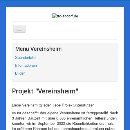
Navigation
an/aus
Start
Menü Vereinsheim
Der Verein
Spendertafel
Mannschaften
Infomationen
PingPongParkinson
Bilder
Vereinsheim
Projekt "Vereinsheim"
Sponsoren
Galerie
Liebe Vereinsmitglieder, liebe Projektunterstützer,
Downloads
es ist geschafft: das eigene Vereinsheim ist fertiggestellt! Nach
3 Jahren Bauzeit mit über 6.000 ehrenamtlichen Helferstunden
Impressum
konnten wir im September 2023 die Räumlichkeiten erstmals
im größeren Rahmen bei der Jahreshauptversammlung nutzen.