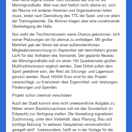
Münchgrundhalle. Weil man dort freilich nicht alleine ist, sich
die Räume mit anderen Vereinen und Organisationen teilen
muss, leidet nach Darstellung des TTC der Spiel- und vor allem
der Trainingsbetrieb. Die Aktiven klagen über eine zunehmende
Überbelegung der Halle.
Nun sieht der Tischtennisverein seine Chance gekommen, sich
seiner Platzsorgen ein für allemal zu entledigen. Mit großer
Mehrheit gab der Verein bei einer außerordentlichen
Mitgliederversammlung im September (wir berichteten) grünes
Licht für das Vorhaben des Vorstands: Der geplante Neubau
der Münchgrundhalle soll um einen 150 Quadratmeter großen
Multifunktionsraum ergänzt werden. Zwei Drittel sollen dem
Sport gewidmet sein, der Rest als Sitzungs- und Lagerraum
genutzt werden. Rund 150 000 Euro sind für das Projekt
veranschlagt, zu finanzieren über Eigenmittel- und -leistungen,
Förderungen und Spenden.
Projekt schon zweimal verschoben
Auch der Stadt kommt eine nicht unwesentliche Aufgabe zu:
Neben einem Bauholzzuschuss soll sie das Grundstück (in
Erbpacht) zur Verfügung stellen. Die Verwaltung signalisiert
Zustimmung, unter dem Vorbehalt, dass Planung, Bau und
künftige Nutzung "in weiteren Gesprächen einvernehmlich
geregelt wird". Insbesondere, heißt es in der Vorlage für die