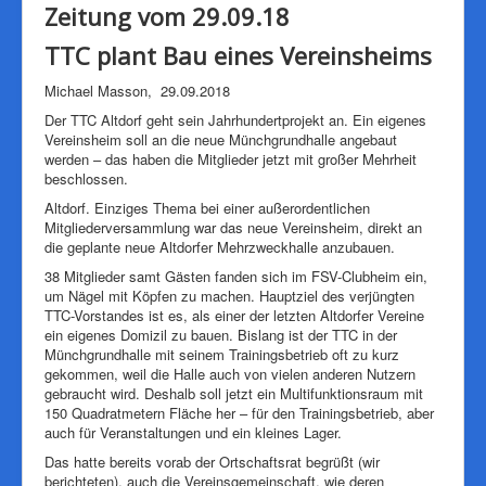
Zeitung vom 29.09.18
TTC plant Bau eines Vereinsheims
Michael Masson, 29.09.2018
Der TTC Altdorf geht sein Jahrhundertprojekt an. Ein eigenes
Vereinsheim soll an die neue Münchgrundhalle angebaut
werden­ – das haben die Mitglieder jetzt mit großer Mehrheit
beschlossen.
Altdorf. Einziges Thema bei einer außerordentlichen
Mitgliederversammlung war das neue Vereinsheim, direkt an
die geplante neue Altdorfer Mehrzweckhalle anzubauen.
38 Mitglieder samt Gästen fanden sich im FSV-Clubheim ein,
um Nägel mit Köpfen zu machen. Hauptziel des verjüngten
TTC-Vorstandes ist es, als einer der letzten Altdorfer Vereine
ein eigenes Domizil zu bauen. Bislang ist der TTC in der
Münchgrundhalle mit seinem Trainingsbetrieb oft zu kurz
gekommen, weil die Halle auch von vielen anderen Nutzern
gebraucht wird. Deshalb soll jetzt ein Multifunktionsraum mit
150 Quadratmetern Fläche her­ – für den Trainingsbetrieb, aber
auch für Veranstaltungen und ein kleines Lager.
Das hatte bereits vorab der Ortschaftsrat begrüßt (wir
berichteten), auch die Vereinsgemeinschaft, wie deren