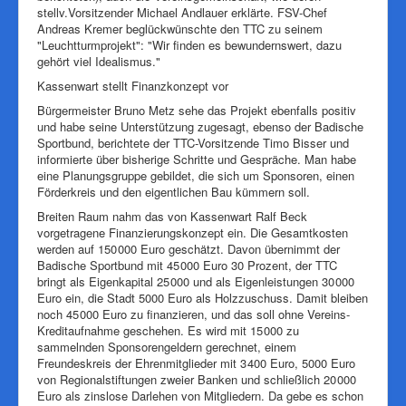
stellv.Vorsitzender Michael Andlauer erklärte. FSV-Chef
Andreas Kremer beglückwünschte den TTC zu seinem
"Leuchtturmprojekt": "Wir finden es bewundernswert, dazu
gehört viel Idealismus."
Kassenwart stellt Finanzkonzept vor
Bürgermeister Bruno Metz sehe das Projekt ebenfalls positiv
und habe seine Unterstützung zugesagt, ebenso der Badische
Sportbund, berichtete der TTC-Vorsitzende Timo Bisser und
informierte über bisherige Schritte und Gespräche. Man habe
eine Planungsgruppe gebildet, die sich um Sponsoren, einen
Förderkreis und den eigentlichen Bau kümmern soll.
Breiten Raum nahm das von Kassenwart Ralf Beck
vorgetragene Finanzierungskonzept ein. Die Gesamtkosten
werden auf 150 000 Euro geschätzt. Davon übernimmt der
Badische Sportbund mit 45 000 Euro 30 Prozent, der TTC
bringt als Eigenkapital 25 000 und als Eigenleistungen 30 000
Euro ein, die Stadt 5000 Euro als Holzzuschuss. Damit bleiben
noch 45 000 Euro zu finanzieren, und das soll ohne Vereins-
Kreditaufnahme geschehen. Es wird mit 15 000 zu
sammelnden Sponsorengeldern gerechnet, einem
Freundeskreis der Ehrenmitglieder mit 3 400 Euro, 5000 Euro
von Regionalstiftungen zweier Banken und schließlich 20 000
Euro als zinslose Darlehen von Mitgliedern. Da gebe es schon