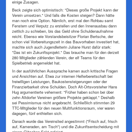
einige Zusagen.
Beck zeigte sich optimistisch: "Dieses große Projekt kann der
Verein umsetzen." Und falls die Kosten steigen? Dann hätte
man noch eine Option. Nämlich, erst mal den Rohbau samt
Fenstern und Verputz zu erstellen und den Innenausbau dann
zeitlich zu schieben, bis das Geld ohne Schuldenaufnahme
reicht. Ebenso wie Vorstandsbeisitzer Florian Bertsche, der
schon viel Vorbereitungszeit in das Bauvorhaben investiert hat,
machte sich auch Jugendleiterin Juliane Hurst dafür stark:
"Das ist ein Zukunftsprojekt." Das brauche man für den derzeit
280 Mitglieder zählenden Verein, der elf Teams für den
Spielbetrieb angemeldet hat.
In der ausführlichen Aussprache kamen auch kritische Fragen
und Ansichten auf. Etwa zur internen Helferbereitschaft bei
freiwilligen Leistungen, Baukostensteigerungen oder der
Finanzierbarkeit ohne Schulden. Doch Alt-Ortsvorsteher Hans
Hug argumentierte vehement: "Früher haben schon bei über
zehn Altdorfer Vereinen größere Projekte geklappt." Deshalb
sei Pessimismus nicht angebracht. Schließlich stimmten 29
TTC-Mitglieder für den neuen Multifunktionsraum, vier waren
dagegen, fünf enthielten sich.
Danach wurde das Vereinslied angestimmt ("Frisch auf, frisch
auf, Kameraden, am Tisch") und die Zukunftsentscheidung mit
einem Gläschen Sekt gefeiert.