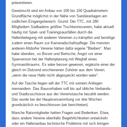
präsentieren.
Gewünscht wird ein Anbau von 100 bis 150 Quadratmetern
Grundfläche möglichst in der Nähe von Sanitäranlagen am
südlichen Eingangsbereich. Grund: Der TTC, mit 280
Mitgliedern Südbadens größter Tischtennisverein, habe aktuell
häufig mit Spiel- und Trainingsausfällen durch die
Hallenbelegung mit anderen Vereinen zu kämpfen und benötige
zudem einen Raum zur Kameradschaftspflege. Die meisten
anderen Altdorfer Vereine hätten dafür eigene "Bleiben". Man
habe überdies, so Bisser und Bertsche, Angst vor einer
Sparversion bei der Hallenplanung mit Wegfall eines
Gymnastikraums. Es wäre besser gewesen, ergänzte einer der
gleich im Dutzend erschienenen Zuhörer aus dem Verein,
„wenn die neue Halle nicht abgespeckt worden wäre".
Auf der Tasche liegen will der TTC mit seinem Anliegen
niemandem. Das Bauvorhaben soll bis auf übliche Verbands-
und Stadtzuschüsse aus der Vereinstasche bezahlt werden.
Das wurde bei der Hauptversammlung vor drei Wochen
grundsätzlich so beschlossen (wir berichteten).
Manche Ratsmitglieder hatten Fragen und Bedenken. Etwa,
dass andere Vereine ebenfalls Begehrlichkeiten entwickeln
oder ein Hallenanbau technische Probleme mit sich bringen