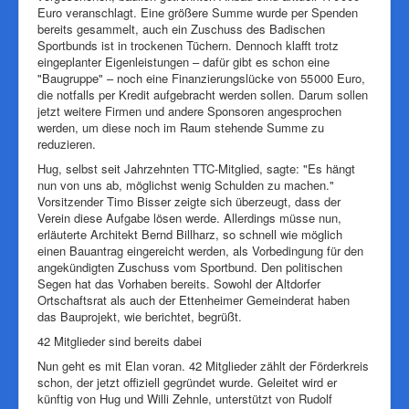
Euro veranschlagt. Eine größere Summe wurde per Spenden
bereits gesammelt, auch ein Zuschuss des Badischen
Sportbunds ist in trockenen Tüchern. Dennoch klafft trotz
eingeplanter Eigenleistungen – dafür gibt es schon eine
"Baugruppe" – noch eine Finanzierungslücke von 55 000 Euro,
die notfalls per Kredit aufgebracht werden sollen. Darum sollen
jetzt weitere Firmen und andere Sponsoren angesprochen
werden, um diese noch im Raum stehende Summe zu
reduzieren.
Hug, selbst seit Jahrzehnten TTC-Mitglied, sagte: "Es hängt
nun von uns ab, möglichst wenig Schulden zu machen."
Vorsitzender Timo Bisser zeigte sich überzeugt, dass der
Verein diese Aufgabe lösen werde. Allerdings müsse nun,
erläuterte Architekt Bernd Billharz, so schnell wie möglich
einen Bauantrag eingereicht werden, als Vorbedingung für den
angekündigten Zuschuss vom Sportbund. Den politischen
Segen hat das Vorhaben bereits. Sowohl der Altdorfer
Ortschaftsrat als auch der Ettenheimer Gemeinderat haben
das Bauprojekt, wie berichtet, begrüßt.
42 Mitglieder sind bereits dabei
Nun geht es mit Elan voran. 42 Mitglieder zählt der Förderkreis
schon, der jetzt offiziell gegründet wurde. Geleitet wird er
künftig von Hug und Willi Zehnle, unterstützt von Rudolf